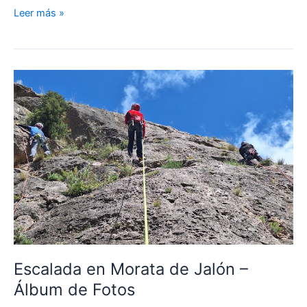
10
Leer más »
Mayo:
Marcha
Circular
del
Pico
Casillas
Escalada en Morata de Jalón –
Álbum de Fotos