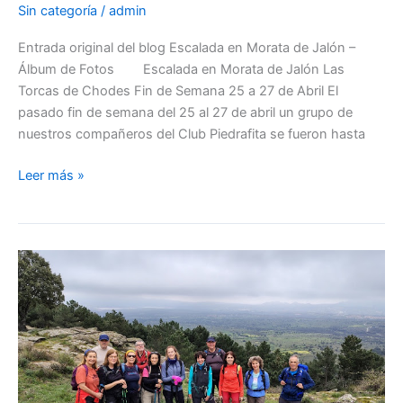
Sin categoría
/
admin
Entrada original del blog Escalada en Morata de Jalón –
Álbum de Fotos Escalada en Morata de Jalón Las
Torcas de Chodes Fin de Semana 25 a 27 de Abril El
pasado fin de semana del 25 al 27 de abril un grupo de
nuestros compañeros del Club Piedrafita se fueron hasta
Escalada
Leer más »
en
Morata
de
Jalón
–
Álbum
de
Fotos