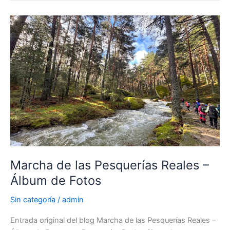
Buitrago
del
Lozoya
–
Álbum
de
Fotos
Marcha de las Pesquerías Reales –
Álbum de Fotos
Sin categoría
/
admin
Entrada original del blog Marcha de las Pesquerías Reales –