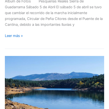
Álbum de Fotos Pesquerías Reales Sierra de
Guadarrama Sábado 5 de Abril El sábado 5 de abril se tuvo
que cambiar el recorrido de la marcha inicialmente
programada, Circular de Peña Citores desde el Puente de la
Cantina, debido a las importantes lluvias y
Marcha
Leer más »
de
las
Pesquerías
Reales
–
Álbum
de
Fotos