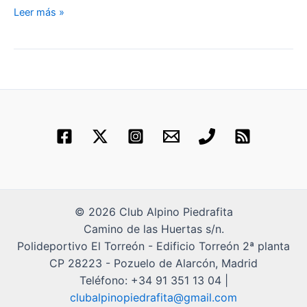
10
Leer más »
Enero:
Marcha
Circular
Hoyo
de
Pinares
–
Peña
Halcón
© 2026 Club Alpino Piedrafita
Camino de las Huertas s/n.
Polideportivo El Torreón - Edificio Torreón 2ª planta
CP 28223 - Pozuelo de Alarcón, Madrid
Teléfono: +34 91 351 13 04 |
clubalpinopiedrafita@gmail.com